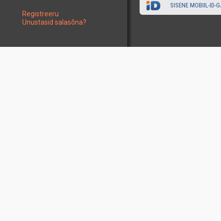
SISENE MOBIIL-ID-G
Registreeru
Unustasid salasõna?