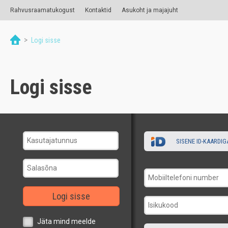
Rahvusraamatukogust
Kontaktid
Asukoht ja majajuht
>
Logi sisse
Logi sisse
SISENE ID-KAARDIG
Logi sisse
Jäta mind meelde