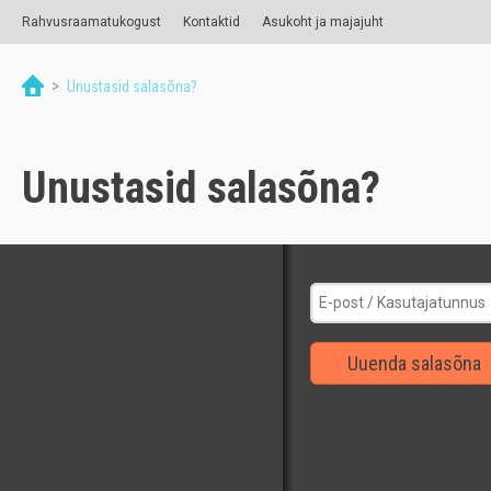
Rahvusraamatukogust
Kontaktid
Asukoht ja majajuht
>
Unustasid salasõna?
Unustasid salasõna?
Uuenda salasõna