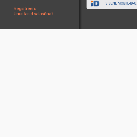
SISENE MOBIIL-ID-G
Registreeru
Unustasid salasõna?