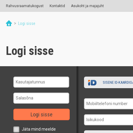
Rahvusraamatukogust
Kontaktid
Asukoht ja majajuht
>
Logi sisse
Logi sisse
SISENE ID-KAARDIG
Logi sisse
Jäta mind meelde