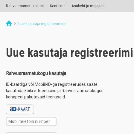
Rahvusraamatukogust
Kontaktid
Asukoht ja majajuht
>
Uue kasutaja registreerimine
Uue kasutaja registreerim
Rahvusraamatukogu kasutaja
ID-kaardiga või Mobiil-ID-ga registreerudes saate
kasutada kõiki e-teenuseid ja Rahvusraamatukogus
kohapeal pakutavaid teenuseid.