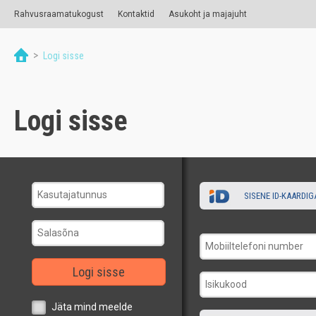
Rahvusraamatukogust
Kontaktid
Asukoht ja majajuht
>
Logi sisse
Logi sisse
SISENE ID-KAARDIG
Logi sisse
Jäta mind meelde