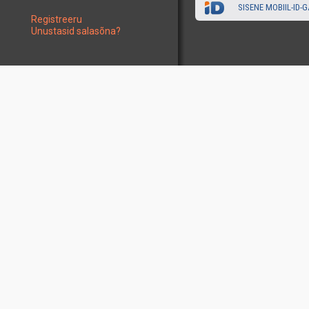
SISENE MOBIIL-ID-G
Registreeru
Unustasid salasõna?