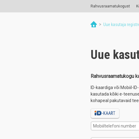
Rahvusraamatukogust
K
>
Uue kasutaja registr
Uue kasut
Rahvusraamatukogu ka
ID-kaardiga või Mobiil-I
kasutada kõiki e-teenu
kohapeal pakutavaid tee