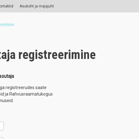
ontaktid
Asukoht ja majajuht
eerimine
aja registreerimine
sutaja
D-ga registreerudes saate
seid ja Rahvusraamatukogus
nuseid.