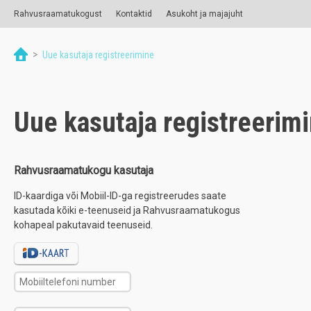
Rahvusraamatukogust
Kontaktid
Asukoht ja majajuht
>
Uue kasutaja registreerimine
Uue kasutaja registreerim
Rahvusraamatukogu kasutaja
ID-kaardiga või Mobiil-ID-ga registreerudes saate
kasutada kõiki e-teenuseid ja Rahvusraamatukogus
kohapeal pakutavaid teenuseid.