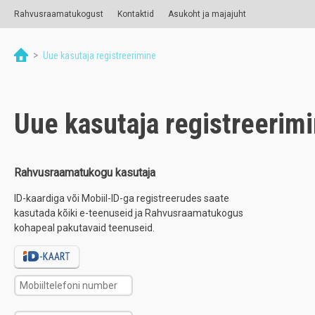
Rahvusraamatukogust
Kontaktid
Asukoht ja majajuht
>
Uue kasutaja registreerimine
Uue kasutaja registreerim
Rahvusraamatukogu kasutaja
ID-kaardiga või Mobiil-ID-ga registreerudes saate
kasutada kõiki e-teenuseid ja Rahvusraamatukogus
kohapeal pakutavaid teenuseid.