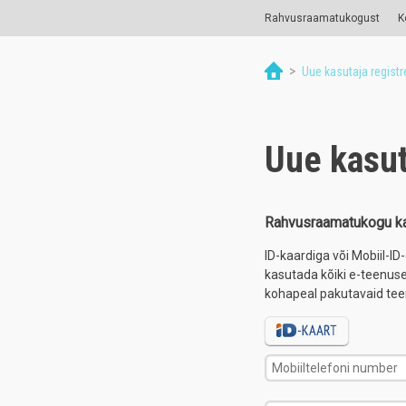
Rahvusraamatukogust
K
>
Uue kasutaja registr
Uue kasut
Rahvusraamatukogu ka
ID-kaardiga või Mobiil-I
kasutada kõiki e-teenu
kohapeal pakutavaid tee