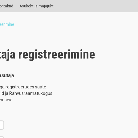
ontaktid
Asukoht ja majajuht
eerimine
aja registreerimine
sutaja
D-ga registreerudes saate
seid ja Rahvusraamatukogus
nuseid.