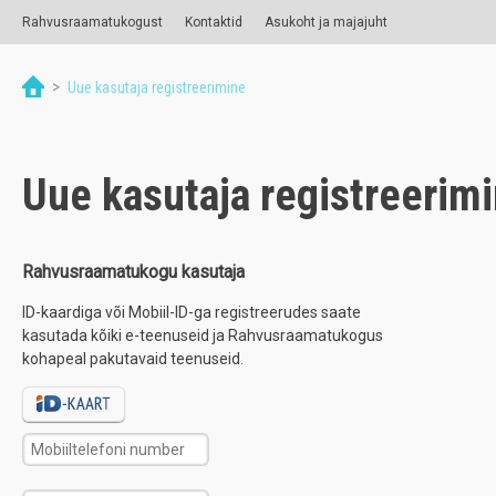
Rahvusraamatukogust
Kontaktid
Asukoht ja majajuht
>
Uue kasutaja registreerimine
Uue kasutaja registreerim
Rahvusraamatukogu kasutaja
ID-kaardiga või Mobiil-ID-ga registreerudes saate
kasutada kõiki e-teenuseid ja Rahvusraamatukogus
kohapeal pakutavaid teenuseid.