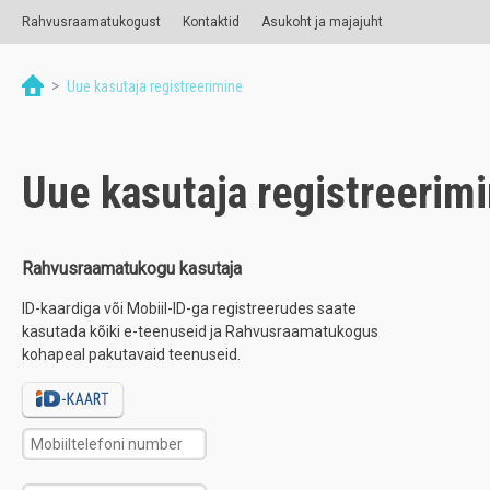
Rahvusraamatukogust
Kontaktid
Asukoht ja majajuht
>
Uue kasutaja registreerimine
Uue kasutaja registreerim
Rahvusraamatukogu kasutaja
ID-kaardiga või Mobiil-ID-ga registreerudes saate
kasutada kõiki e-teenuseid ja Rahvusraamatukogus
kohapeal pakutavaid teenuseid.