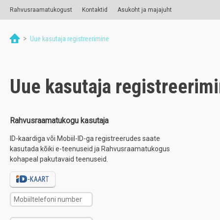
Rahvusraamatukogust
Kontaktid
Asukoht ja majajuht
>
Uue kasutaja registreerimine
Uue kasutaja registreerim
Rahvusraamatukogu kasutaja
ID-kaardiga või Mobiil-ID-ga registreerudes saate
kasutada kõiki e-teenuseid ja Rahvusraamatukogus
kohapeal pakutavaid teenuseid.