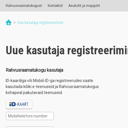
Rahvusraamatukogust
Kontaktid
Asukoht ja majajuht
>
Uue kasutaja registreerimine
Uue kasutaja registreerim
Rahvusraamatukogu kasutaja
ID-kaardiga või Mobiil-ID-ga registreerudes saate
kasutada kõiki e-teenuseid ja Rahvusraamatukogus
kohapeal pakutavaid teenuseid.