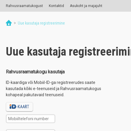
Rahvusraamatukogust
Kontaktid
Asukoht ja majajuht
>
Uue kasutaja registreerimine
Uue kasutaja registreerim
Rahvusraamatukogu kasutaja
ID-kaardiga või Mobiil-ID-ga registreerudes saate
kasutada kõiki e-teenuseid ja Rahvusraamatukogus
kohapeal pakutavaid teenuseid.