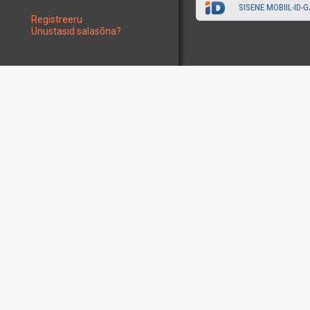
SISENE MOBIIL-ID-G
Registreeru
Unustasid salasõna?