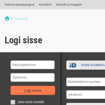
Rahvusraamatukogust
Kontaktid
Asukoht ja majajuht
>
Logi sisse
Logi sisse
SISENE ID-KAARDIG
Logi sisse
Jäta mind meelde