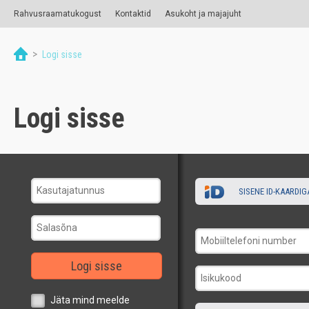
Rahvusraamatukogust
Kontaktid
Asukoht ja majajuht
>
Logi sisse
Logi sisse
SISENE ID-KAARDIG
Logi sisse
Jäta mind meelde