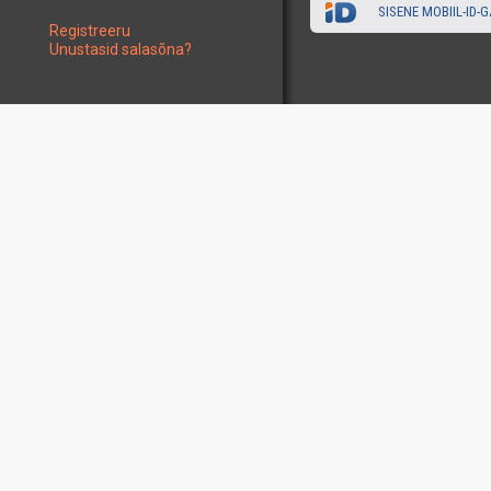
SISENE MOBIIL-ID-G
Registreeru
Unustasid salasõna?