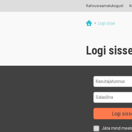
Rahvusraamatukogust
K
>
Logi sisse
Logi siss
Logi siss
Jäta mind meel