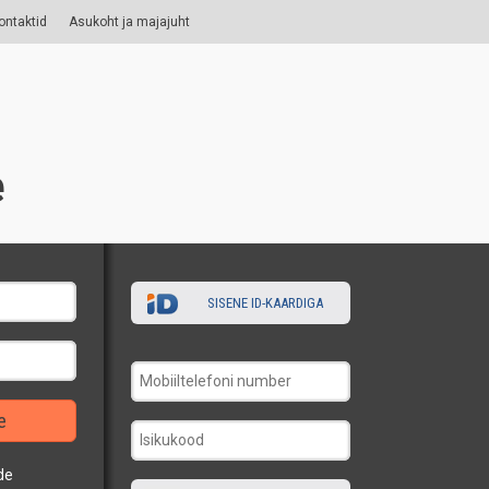
ontaktid
Asukoht ja majajuht
e
SISENE ID-KAARDIGA
e
de