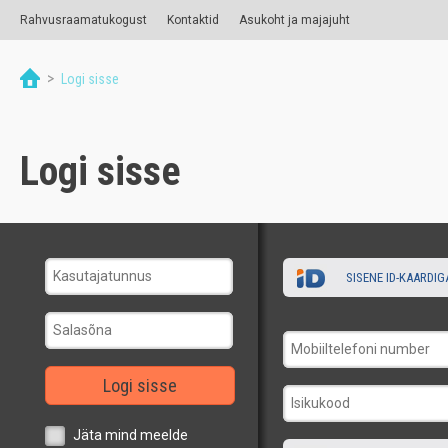
Rahvusraamatukogust
Kontaktid
Asukoht ja majajuht
>
Logi sisse
Logi sisse
SISENE ID-KAARDIG
Logi sisse
Jäta mind meelde