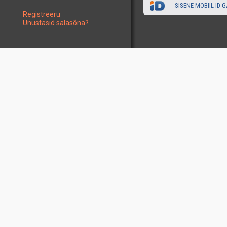
SISENE MOBIIL-ID-G
Registreeru
Unustasid salasõna?