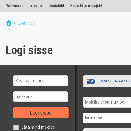
Rahvusraamatukogust
Kontaktid
Asukoht ja majajuht
>
Logi sisse
Logi sisse
SISENE ID-KAARDIG
Logi sisse
Jäta mind meelde