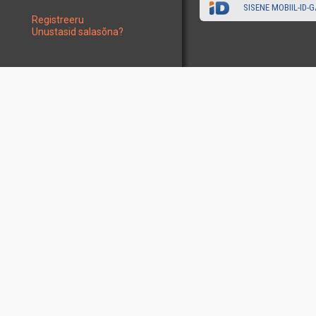
SISENE MOBIIL-ID-G
Registreeru
Unustasid salasõna?