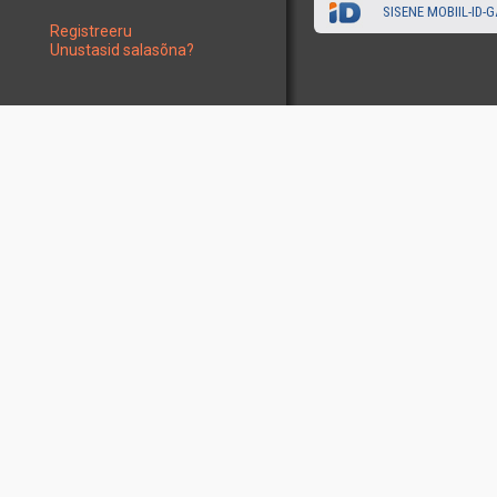
SISENE MOBIIL-ID-G
Registreeru
Unustasid salasõna?