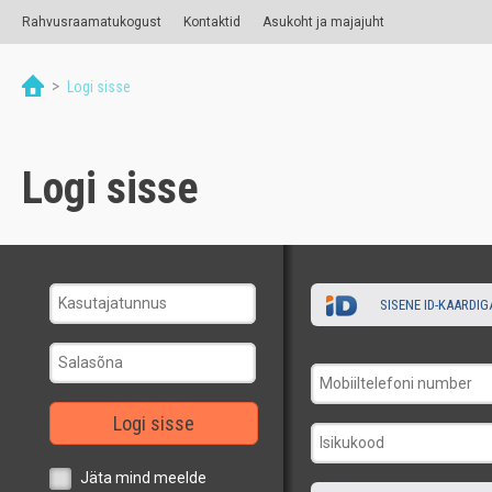
Rahvusraamatukogust
Kontaktid
Asukoht ja majajuht
>
Logi sisse
Logi sisse
SISENE ID-KAARDIG
Logi sisse
Jäta mind meelde