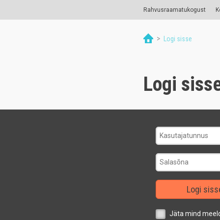
Rahvusraamatukogust
K
>
Logi sisse
Logi siss
Logi siss
Jäta mind meel