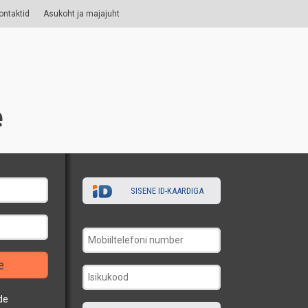
ontaktid
Asukoht ja majajuht
e
SISENE ID-KAARDIGA
e
de