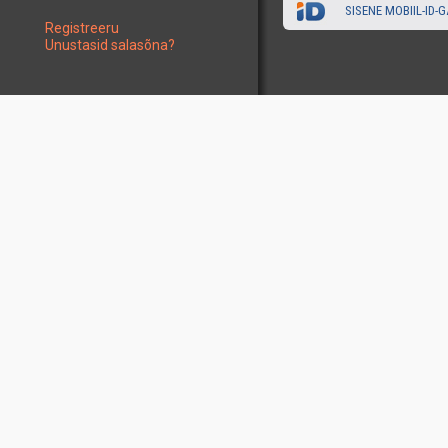
SISENE MOBIIL-ID-G
Registreeru
Unustasid salasõna?