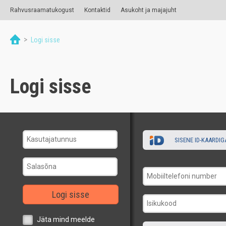
Rahvusraamatukogust
Kontaktid
Asukoht ja majajuht
>
Logi sisse
Logi sisse
SISENE ID-KAARDIG
Logi sisse
Jäta mind meelde