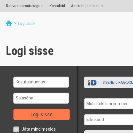
Rahvusraamatukogust
Kontaktid
Asukoht ja majajuht
>
Logi sisse
Logi sisse
SISENE ID-KAARDIG
Logi sisse
Jäta mind meelde