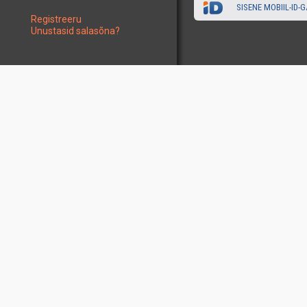
SISENE MOBIIL-ID-G
Registreeru
Unustasid salasõna?