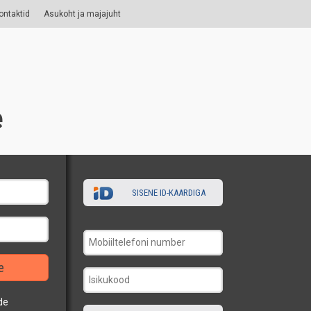
ontaktid
Asukoht ja majajuht
e
SISENE ID-KAARDIGA
e
de