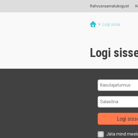
Rahvusraamatukogust
K
>
Logi sisse
Logi siss
Logi siss
Jäta mind meel