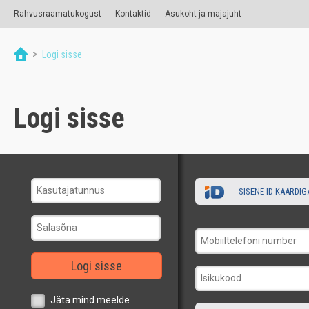
Rahvusraamatukogust
Kontaktid
Asukoht ja majajuht
>
Logi sisse
Logi sisse
SISENE ID-KAARDIG
Logi sisse
Jäta mind meelde