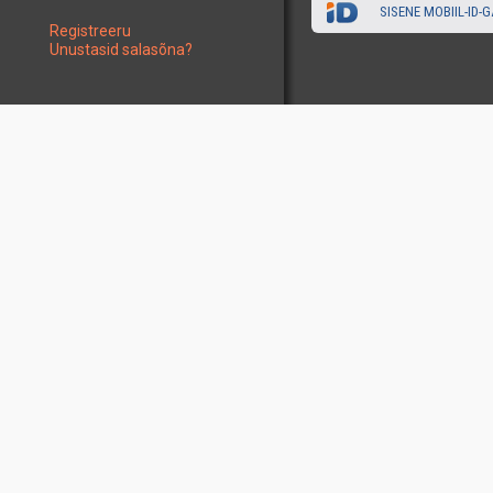
SISENE MOBIIL-ID-G
Registreeru
Unustasid salasõna?