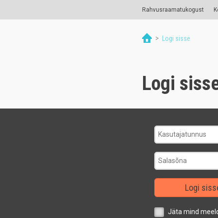
Rahvusraamatukogust
K
>
Logi sisse
Logi siss
Logi siss
Jäta mind meel