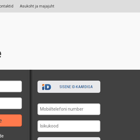
ontaktid
Asukoht ja majajuht
e
SISENE ID-KAARDIGA
e
de