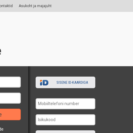
ontaktid
Asukoht ja majajuht
e
SISENE ID-KAARDIGA
e
de