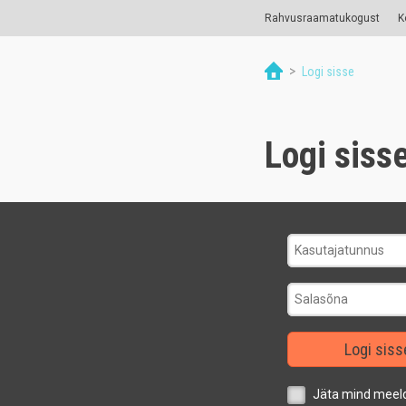
Rahvusraamatukogust
K
>
Logi sisse
Logi siss
Logi siss
Jäta mind meel