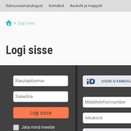
Rahvusraamatukogust
Kontaktid
Asukoht ja majajuht
>
Logi sisse
Logi sisse
SISENE ID-KAARDIG
Logi sisse
Jäta mind meelde