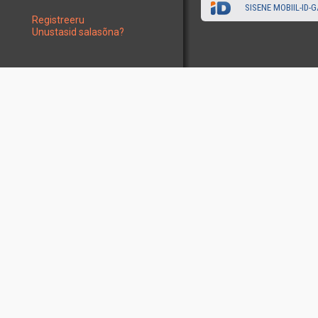
SISENE MOBIIL-ID-G
Registreeru
Unustasid salasõna?