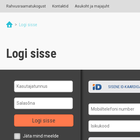
Rahvusraamatukogust
Kontaktid
Asukoht ja majajuht
>
Logi sisse
Logi sisse
SISENE ID-KAARDIG
Logi sisse
Jäta mind meelde