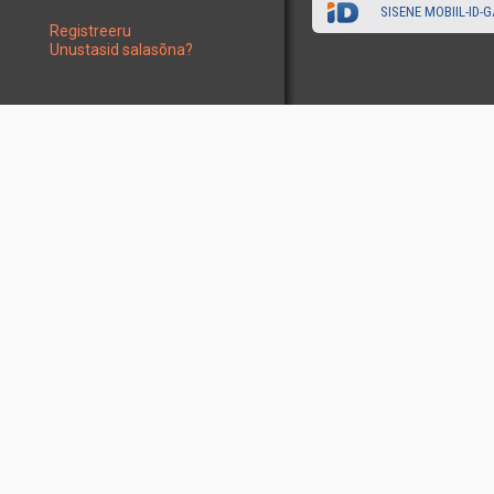
SISENE MOBIIL-ID-G
Registreeru
Unustasid salasõna?