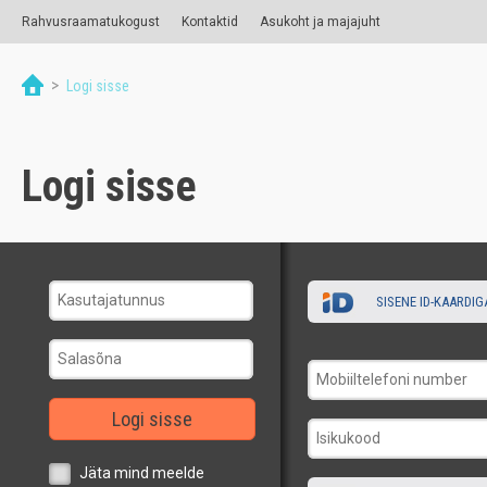
Rahvusraamatukogust
Kontaktid
Asukoht ja majajuht
>
Logi sisse
Logi sisse
SISENE ID-KAARDIG
Logi sisse
Jäta mind meelde