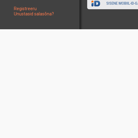
SISENE MOBIIL-ID-G
Registreeru
Unustasid salasõna?