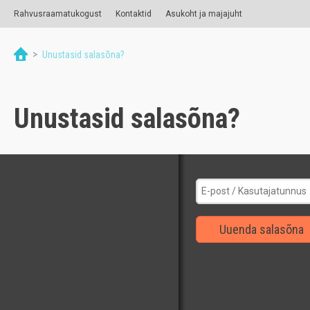
Rahvusraamatukogust
Kontaktid
Asukoht ja majajuht
>
Unustasid salasõna?
Unustasid salasõna?
Uuenda salasõna