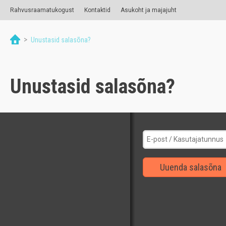
Rahvusraamatukogust
Kontaktid
Asukoht ja majajuht
>
Unustasid salasõna?
Unustasid salasõna?
Uuenda salasõna