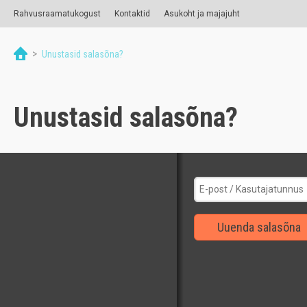
Rahvusraamatukogust
Kontaktid
Asukoht ja majajuht
>
Unustasid salasõna?
Unustasid salasõna?
Uuenda salasõna