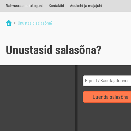
Rahvusraamatukogust
Kontaktid
Asukoht ja majajuht
>
Unustasid salasõna?
Unustasid salasõna?
Uuenda salasõna