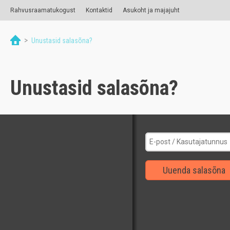
Rahvusraamatukogust
Kontaktid
Asukoht ja majajuht
>
Unustasid salasõna?
Unustasid salasõna?
Uuenda salasõna