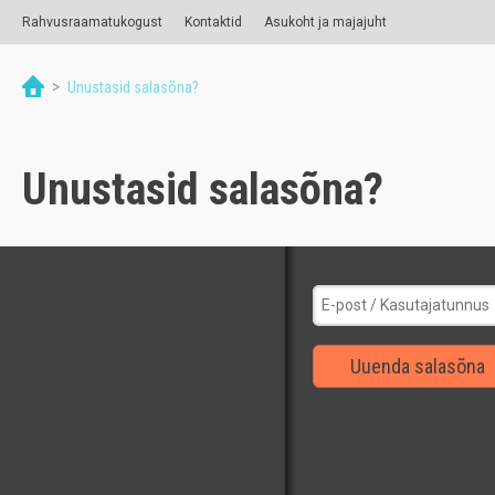
Rahvusraamatukogust
Kontaktid
Asukoht ja majajuht
>
Unustasid salasõna?
Unustasid salasõna?
Uuenda salasõna