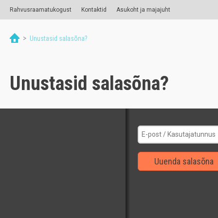
Rahvusraamatukogust
Kontaktid
Asukoht ja majajuht
>
Unustasid salasõna?
Unustasid salasõna?
Uuenda salasõna