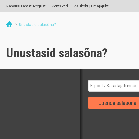
Rahvusraamatukogust
Kontaktid
Asukoht ja majajuht
>
Unustasid salasõna?
Unustasid salasõna?
Uuenda salasõna