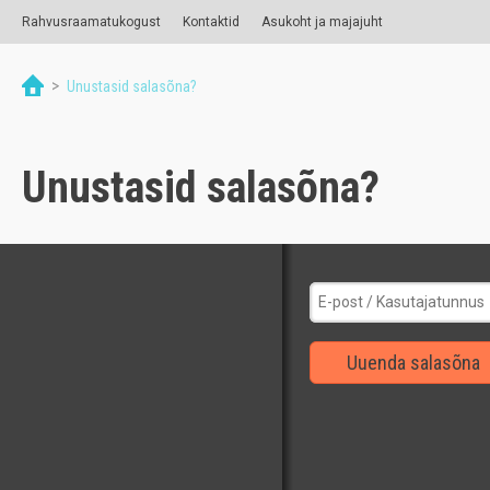
Rahvusraamatukogust
Kontaktid
Asukoht ja majajuht
>
Unustasid salasõna?
Unustasid salasõna?
Uuenda salasõna